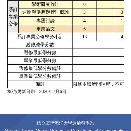
學術研究倫理
0
系訂
運輸與供應鏈管理概論
3
3
專業
專題討論
4
1
必修
畢業論文
6
系訂專業必修學分小計
13
4
必修總學分數
選修最低學分數
畢業最低學分數
選修最低學分數備註
畢業最低學分數備註
備註
限修本班所開課程，不可抵
檢視/更新日期：
2026年7月6日
國立臺灣海洋大學運輸科學系
National Taiwan Ocean University, Department of Transportation