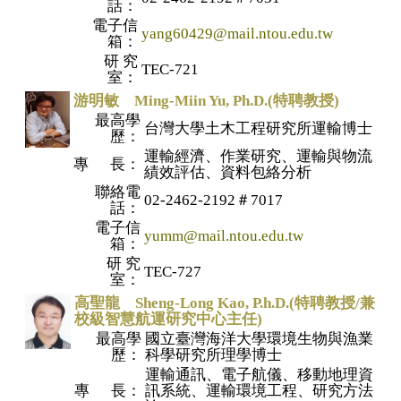
話：
電子信
yang60429@mail.ntou.edu.tw
箱：
研 究
TEC-721
室：
游明敏 Ming-Miin Yu
, Ph.D.
(特聘教授)
最高學
台灣大學土木工程研究所運輸博士
歷：
運輸經濟、作業研究、運輸與物流
專 長：
績效評估、資料包絡分析
聯絡電
02-2462-2192＃7017
話：
電子信
yumm@mail.ntou.edu.tw
箱：
研 究
TEC-727
室：
高聖龍 Sheng-Long Kao, P.h.D.(
特聘教授
/
兼
校級智慧航運研究中心主
任
)
最高學
國立臺灣海洋大學環境生物與漁業
歷：
科學研究所理學博士
運輸通訊、電子航儀、移動地理資
專 長：
訊系統、運輸環境工程、研究方法