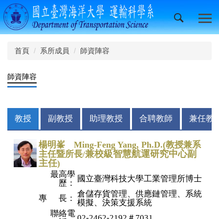
跳
到
主
要
內
首頁
系所成員
師資陣容
容
區
師資陣容
教授
副教授
助理教授
合聘教師
兼任教
楊明峯 Ming-Feng Yang, Ph.D.(教授兼系
兼
校級智慧航運研究中心副
主任暨所長
/
主任
)
最高學
國立臺灣科技大學工業管理所博士
歷：
倉儲存貨管理、供應鏈管理、系統
專 長：
模擬、決策支援系統
聯絡電
02-2462-2192＃7031