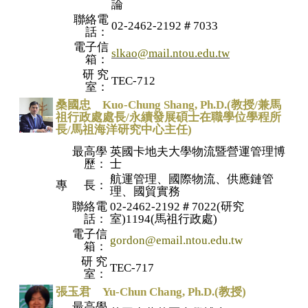
論
聯絡電
02-2462-2192＃7033
話：
電子信
slkao@mail.ntou.edu.tw
箱：
研 究
TEC-712
室：
桑國忠 Kuo-Chung Shang, Ph.D.(教授/兼馬
祖行政處處長/永續發展碩士在職學位學程所
長/馬祖海洋研究中心主任
)
最高學
英國卡地夫大學物流暨營運管理博
歷：
士
航運管理、國際物流、供應鏈管
專 長：
理、國貿實務
聯絡電
02-2462-2192＃7022(研究
話：
室)1194(馬祖行政處)
電子信
gordon@email.ntou.edu.tw
箱：
研 究
TEC-717
室：
張玉君 Yu-Chun Chang, Ph.D.(教授)
最高學