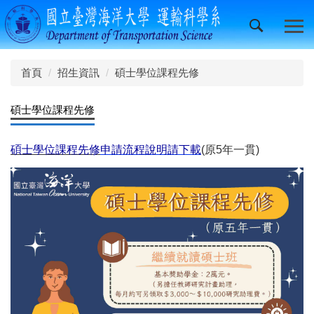
跳
到
主
要
內
首頁
招生資訊
碩士學位課程先修
容
區
碩士學位課程先修
碩士學位課程先修
申請流程說明請下載
(原5年一貫)