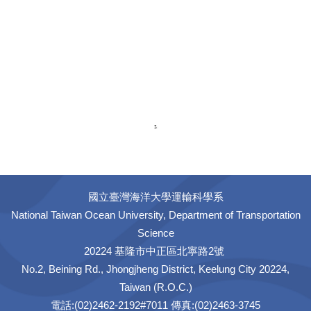
國立臺灣海洋大學運輸科學系
National Taiwan Ocean University, Department of Transportation
Science
20224 基隆市中正區北寧路2號
No.2, Beining Rd., Jhongjheng District, Keelung City 20224,
Taiwan (R.O.C.)
電話:(02)2462-2192#7011 傳真:(02)2463-3745