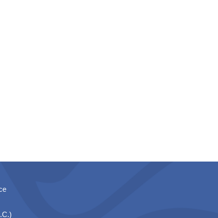
ce
.C.)