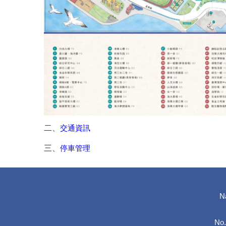
二、
交通資訊
三、
停車管理
N
No.