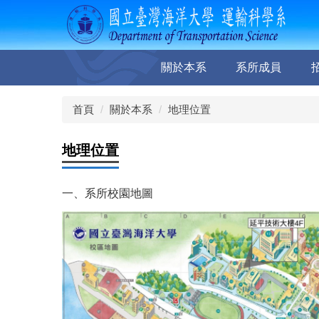
跳
到
主
要
關於本系
系所成員
內
容
區
首頁
關於本系
地理位置
地理位置
一、系所校園地圖