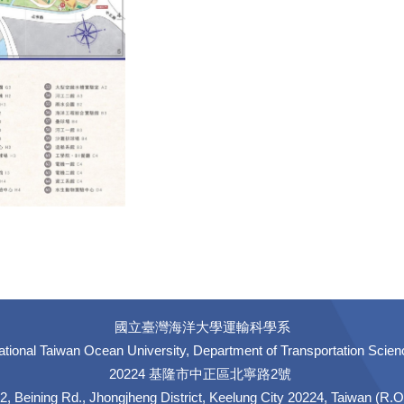
國立臺灣海洋大學運輸科學系
ational Taiwan Ocean University, Department of Transportation Scien
20224 基隆市中正區北寧路2號
2, Beining Rd., Jhongjheng District, Keelung City 20224, Taiwan (R.O