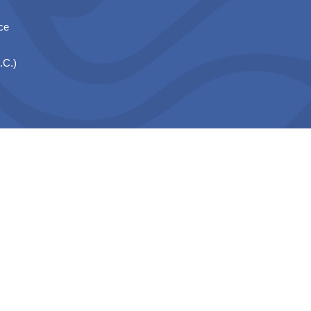
ce
.C.)