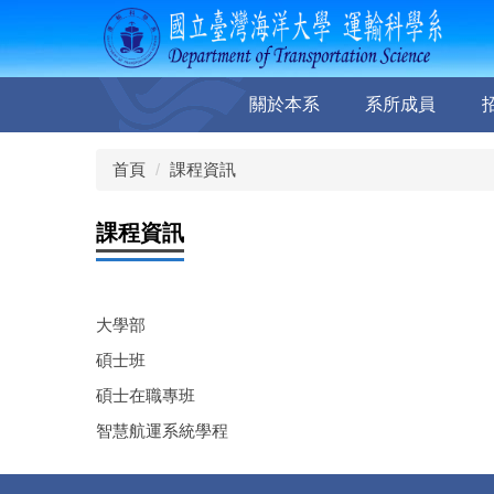
跳
到
主
要
關於本系
系所成員
內
容
區
首頁
課程資訊
課程資訊
大學部
碩士班
碩士在職專班
智慧航運系統學程