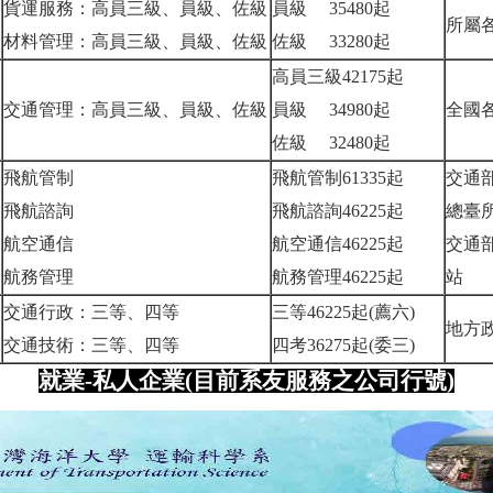
貨運服務：高員三級、員級、佐級
員級 35480起
所屬
材料管理：高員三級、員級、佐級
佐級 33280起
高員三級42175起
交通管理：高員三級、員級、佐級
員級 34980起
全國
佐級 32480起
飛航管制
飛航管制61335起
交通
飛航諮詢
飛航諮詢46225起
總臺
航空通信
航空通信46225起
交通
航務管理
航務管理46225起
站
交通行政：三等、四等
三等46225起(薦六)
地方
交通技術：三等、四等
四考36275起(委三)
就業-私人企業(目前系友服務之公司行號)