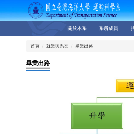
跳
到
主
要
關於本系
系所成員
內
容
區
首頁
就業與系友
畢業出路
畢業出路