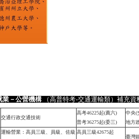
就業－公營機構
（高普特考-交通運輸類）補充資
高考46225起(薦六)
中央(
交通行政交通技術
普考36275起(委三)
地方政
運輸營業：高員三級、員級、佐級
高員三級42675起
臺灣