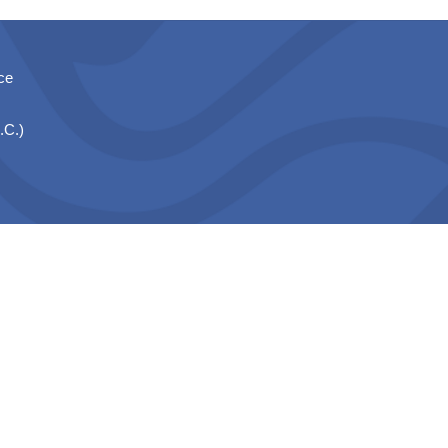
ce
.C.)