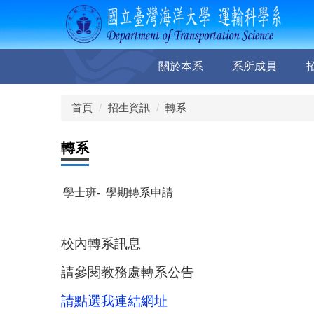
跳
到
主
要
關於本系
系所成員
內
容
區
首頁
招生資訊
轉系
轉系
學士班- 學期轉系申請
校內轉系訊息
請參閱教務處轉系公告
請點選我連結網址