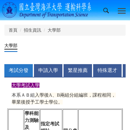
跳
到
主
要
內
首頁
招生資訊
大學部
容
區
大學部
考試分發
申請入學
繁星推薦
特殊選才
大學考試入學
本系ＡＢ組
入學後A、B兩組分組編班，課程相同，
畢業後授予工學士學位。
學科能
力測驗
指定考試
及