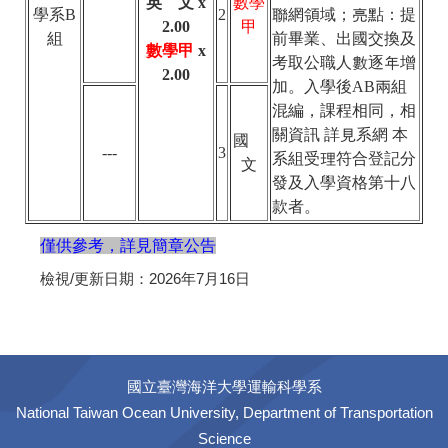
英 文 x
數學
學系B
2
聯網領域；亮點：提
2.00
甲
組
前畢業、出國交換及
數學甲
x
考取公職人數逐年增
2.00
加。入學後AB兩組
混編，課程相同，相
關資訊 詳見系網 本
國
---
3
系組受理符合登記分
文
發及入學資格第十八
款者。
僅供參考，詳見簡章公告
檢視/更新日期：
2026年7月16日
國立臺灣海洋大學運輸科學系
National Taiwan Ocean University, Department of Transportation
Science