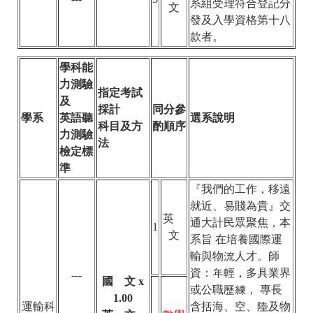
系組受理符合登記分
文
發及入學資格第十八
款者。
學科能
力測驗
指定考試
及
採計
同分參
學系
英語聽
選系說明
科目及方
酌順序
力測驗
法
檢定標
準
『我們的工作，移遠
就近、易賤為貴』交
英
通大計民眾聚焦，本
1
文
系旨 在培養國際運
輸與物流人才。師
資：年輕，多具業界
---
國 文 x
或公職歷練， 專長
1.00
運輸科
含括海、空、陸及物