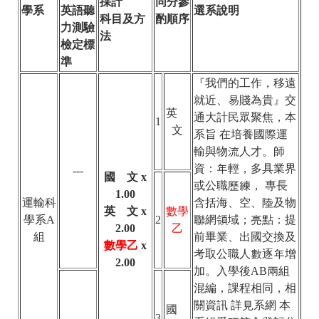
採計
同分參
學系
英語聽
選系說明
科目及方
酌順序
力測驗
法
檢定標
準
『我們的工作，移遠
就近、易賤為貴』交
英
通大計民眾聚焦，本
1
文
系旨 在培養國際運
輸與物流人才。師
資：年輕，多具業界
---
國 文 x
或公職歷練， 專長
1.00
運輸科
含括海、空、陸及物
英 文 x
數學
學系A
2
聯網領域；亮點：提
2.00
乙
組
前畢業、出國交換及
數學乙
x
考取公職人數逐年增
2.00
加。入學後AB兩組
混編，課程相同，相
關資訊 詳見系網 本
國
---
3