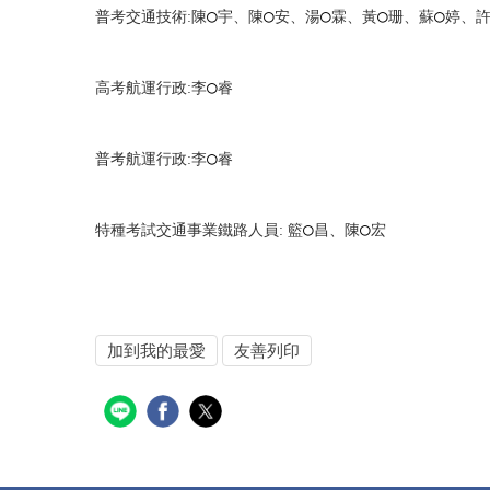
○
○
○
○
○
普考交通技術:陳
宇、陳
安、湯
霖、黃
珊、蘇
婷、
○
高考航運行政:李
睿
○
普考航運行政:李
睿
○
○
特種考試交通事業鐵路人員: 籃
昌、陳
宏
加到我的最愛
友善列印