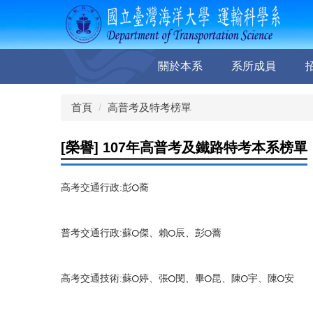
跳
到
主
要
關於本系
系所成員
內
容
區
首頁
高普考及特考榜單
[榮譽] 107年高普考及鐵路特考本系榜單
○
高考交通行政:彭
蕎
○
○
○
普考交通行政:蘇
傑、賴
辰、彭
蕎
○
○
○
○
○
高考交通技術:蘇
婷、張
閔、畢
昆、陳
宇、陳
安