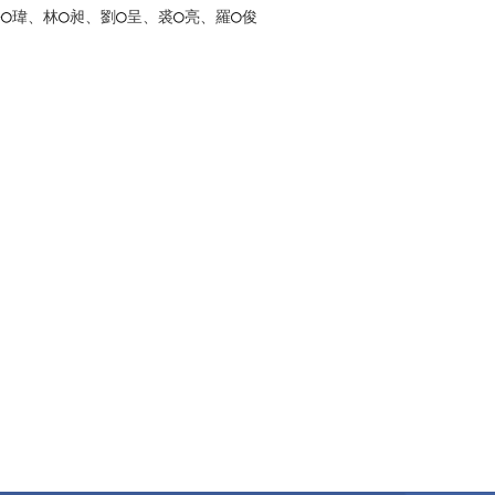
○
○
○
○
○
許
瑋、林
昶、劉
呈、裘
亮、羅
俊