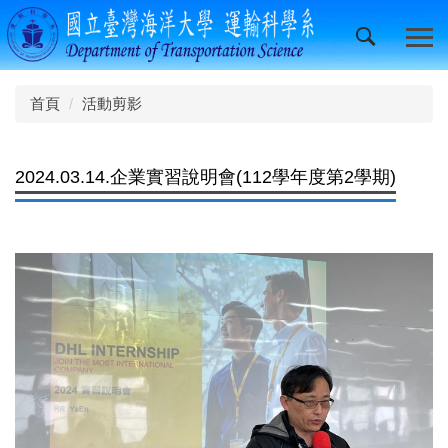
跳
到
主
要
內
首頁
活動剪影
容
區
2024.03.14.企業實習說明會(112學年度第2學期)